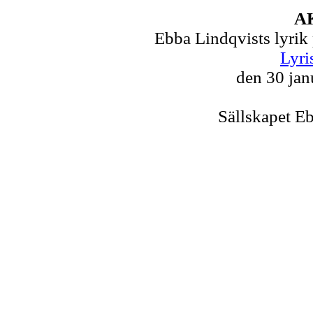
A
Ebba Lindqvists lyrik
Lyri
den 30 jan
Sällskapet E